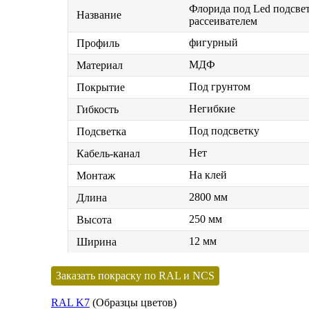
Флорида под Led подсвет
Название
рассеивателем
фигурный
Профиль
МДФ
Материал
Под грунтом
Покрытие
Негибкие
Гибкость
Под подсветку
Подсветка
Нет
Кабель-канал
На клей
Монтаж
2800 мм
Длина
250 мм
Высота
12 мм
Ширина
Заказать покраску по RAL и NCS
RAL K7
(Образцы цветов)