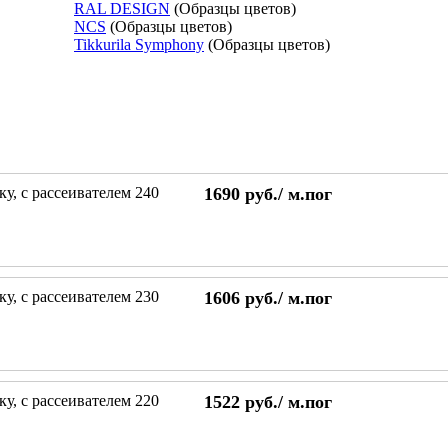
RAL DESIGN
(Образцы цветов)
NCS
(Образцы цветов)
Tikkurila Symphony
(Образцы цветов)
у, с рассеивателем 240
1690
руб./
м.пог
у, с рассеивателем 230
1606
руб./
м.пог
у, с рассеивателем 220
1522
руб./
м.пог