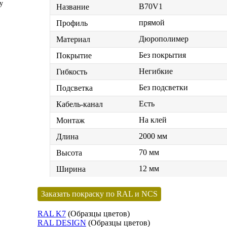
у
B70V1
Название
прямой
Профиль
Дюрополимер
Материал
Без покрытия
Покрытие
Негибкие
Гибкость
Без подсветки
Подсветка
Есть
Кабель-канал
На клей
Монтаж
2000 мм
Длина
70 мм
Высота
12 мм
Ширина
Заказать покраску по RAL и NCS
RAL K7
(Образцы цветов)
RAL DESIGN
(Образцы цветов)