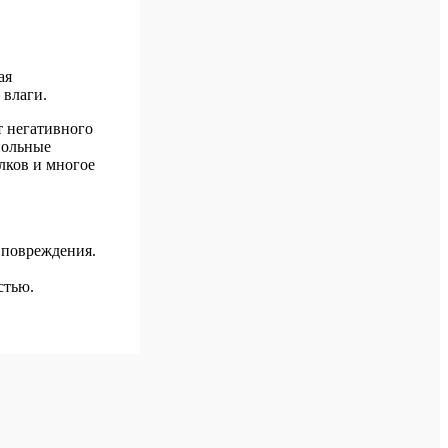
ая
 влаги.
т негативного
польные
лков и многое
 повреждения.
стью.