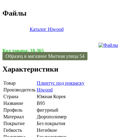
Файлы
Каталог Hiwood
Код товара:
18-365
Образец в магазине Мытная улица 54
Характеристики
Товар
Плинтус под покраску
Производитель
Hiwood
Страна
Южная Корея
Название
B95
Профиль
фигурный
Материал
Дюрополимер
Покрытие
Без покрытия
Гибкость
Негибкие
Подсветка
Без подсветки