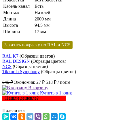
Кабель-канал
Есть
Монтаж
На клей
Длина
2000 мм
Высота
94.5 мм
Ширина
17 мм
Заказать покраску по RAL и NCS
RAL K7
(Образцы цветов)
RAL DESIGN
(Образцы цветов)
NCS
(Образцы цветов)
Tikkurila Symphony
(Образцы цветов)
545 ₽
Экономия:
27 ₽
518 ₽
/ пог.м
В корзину
Купить в 1 клик
Нашли дешевле?
Поделиться