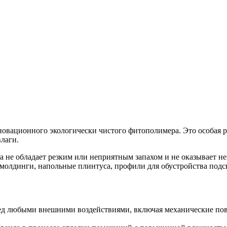
нновационного экологически чистого фитополимера. Это особая
лаги.
а не обладает резким или неприятным запахом и не оказывает н
олдинги, напольные плинтуса, профили для обустройства подсв
еред любыми внешними воздействиями, включая механические по