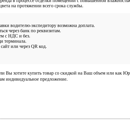
 бренда в процессе отделки помещений с повышенной влажность
вета на протяжении всего срока службы.
тавки водителю-экспедитору возможна доплата.
ься через банк по реквизитам.
ем с НДС и без.
и терминала.
сайт или через QR код.
сли Вы хотите купить товар со скидкой на Ваш объем или как Ю
Вам индивидуальное предложение.