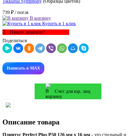
Tikkurila Symphony
(Образцы цветов)
739 ₽
/ пог.м
В корзину
Купить в 1 клик
Нашли дешевле?
Поделиться
Написать в MAX
Счет для юр. лиц
Описание товара
Плинтус Perfect Plus P50
126 мм х 16 мм
- это стильный и