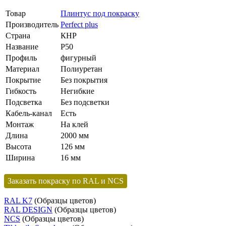
Товар
Плинтус под покраску
Производитель
Perfect plus
Страна
КНР
Название
P50
Профиль
фигурный
Материал
Полиуретан
Покрытие
Без покрытия
Гибкость
Негибкие
Подсветка
Без подсветки
Кабель-канал
Есть
Монтаж
На клей
Длина
2000 мм
Высота
126 мм
Ширина
16 мм
Заказать покраску по RAL и NCS
RAL K7
(Образцы цветов)
RAL DESIGN
(Образцы цветов)
NCS
(Образцы цветов)