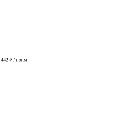
442 ₽
/ пог.м