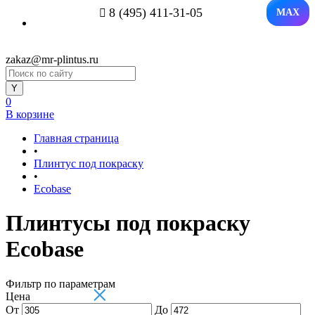
8 (495) 411-31-05
MAX
zakaz@mr-plintus.ru
0
В корзине
Главная страница
•
Плинтус под покраску
•
Ecobase
Плинтусы под покраску
Ecobase
Фильтр по параметрам
×
Цена
От
До