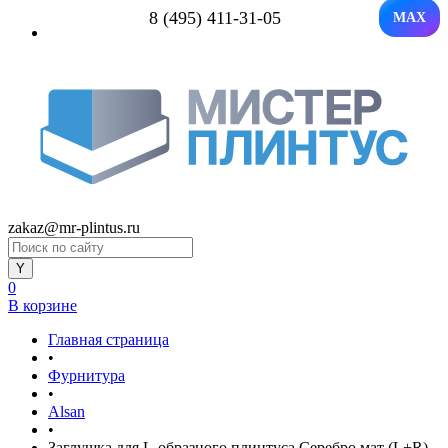
8 (495) 411-31-05
MAX
zakaz@mr-plintus.ru
0
В корзине
Главная страница
•
Фурнитура
•
Alsan
•
Заглушка для L-образного плинтуса Серебро мат (L+R)