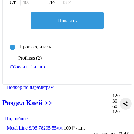
От
До
Показать
Производитель
Profilpas
(2)
Сбросить фильтр
Подбор по параметрам
120
30
Раздел Клей >>
60
120
Подробнее
Metal Line S/95 78295 55мм
100 ₽
/ шт.
код товара: 23-47