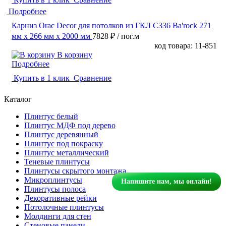
Подробнее
Карниз Orac Decor для потолков из ГКЛ C336 Ba'rock 271
мм х 266 мм х 2000 мм
7828 ₽
/ пог.м
код товара: 11-851
В корзину
Подробнее
Купить в 1 клик
Сравнение
Каталог
Плинтус белый
Плинтус МДФ под дерево
Плинтус деревянный
Плинтус под покраску
Плинтус металлический
Теневые плинтусы
Плинтусы скрытого монтажа
Микроплинтусы
Напишите нам, мы онлайн!
Плинтусы полоса
Декоративные рейки
Потолочные плинтусы
Молдинги для стен
Стеновые панели