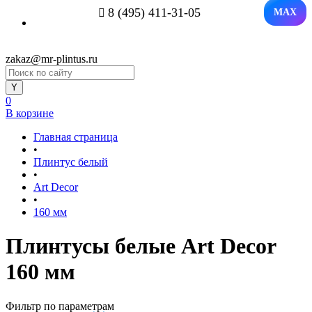
8 (495) 411-31-05
MAX
zakaz@mr-plintus.ru
0
В корзине
Главная страница
•
Плинтус белый
•
Art Decor
•
160 мм
Плинтусы белые Art Decor
160 мм
Фильтр по параметрам