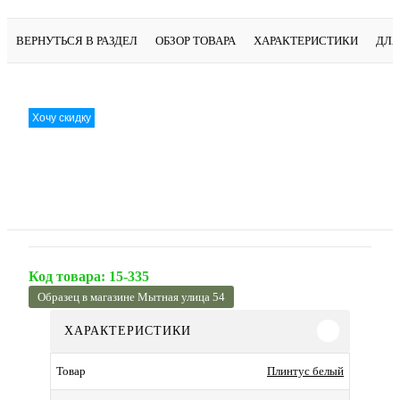
ВЕРНУТЬСЯ В РАЗДЕЛ
ОБЗОР ТОВАРА
ХАРАКТЕРИСТИКИ
ДЛЯ
Хочу скидку
Код товара:
15-335
Образец в магазине Мытная улица 54
ХАРАКТЕРИСТИКИ
Плинтус белый
Товар