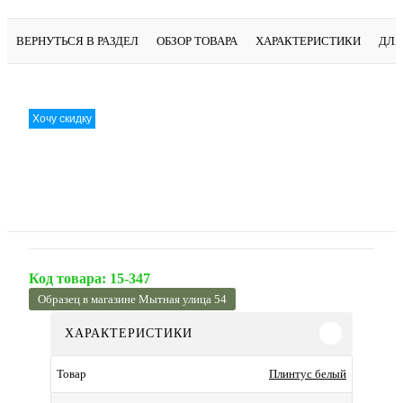
ВЕРНУТЬСЯ В РАЗДЕЛ
ОБЗОР ТОВАРА
ХАРАКТЕРИСТИКИ
ДЛЯ
Хочу скидку
Код товара:
15-347
Образец в магазине Мытная улица 54
ХАРАКТЕРИСТИКИ
Плинтус белый
Товар