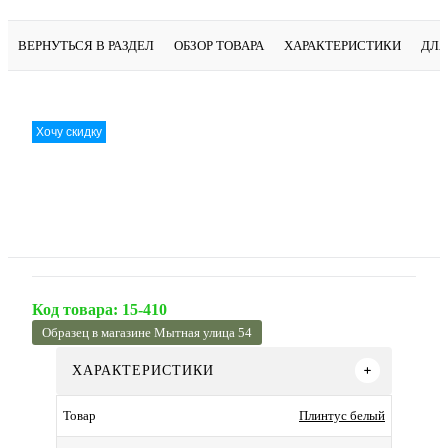
ВЕРНУТЬСЯ В РАЗДЕЛ
ОБЗОР ТОВАРА
ХАРАКТЕРИСТИКИ
ДЛЯ
Хочу скидку
Код товара:
15-410
Образец в магазине Мытная улица 54
ХАРАКТЕРИСТИКИ
Плинтус белый
Товар