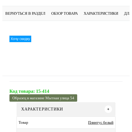
ВЕРНУТЬСЯ В РАЗДЕЛ
ОБЗОР ТОВАРА
ХАРАКТЕРИСТИКИ
ДЛЯ
Хочу скидку
Код товара:
15-414
Образец в магазине Мытная улица 54
ХАРАКТЕРИСТИКИ
Плинтус белый
Товар