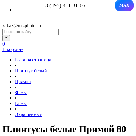
8 (495) 411-31-05
MAX
zakaz@mr-plintus.ru
0
В корзине
Главная страница
•
Плинтус белый
•
Прямой
•
80 мм
•
12 мм
•
Окрашенный
Плинтусы белые Прямой 80