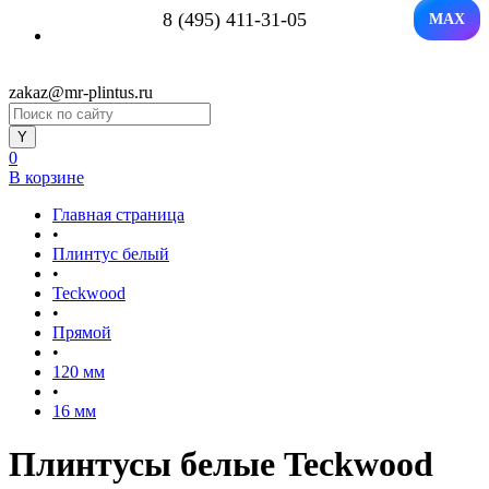
8 (495) 411-31-05
MAX
zakaz@mr-plintus.ru
0
В корзине
Главная страница
•
Плинтус белый
•
Teckwood
•
Прямой
•
120 мм
•
16 мм
Плинтусы белые Teckwood