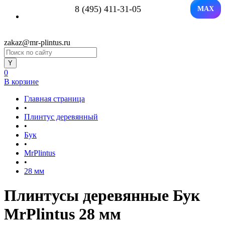
8 (495) 411-31-05
MAX
zakaz@mr-plintus.ru
0
В корзине
Главная страница
•
Плинтус деревянный
•
Бук
•
MrPlintus
•
28 мм
Плинтусы деревянные Бук
MrPlintus 28 мм