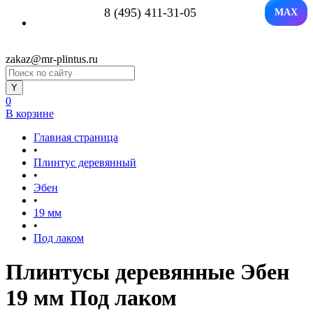
8 (495) 411-31-05
MAX
zakaz@mr-plintus.ru
0
В корзине
Главная страница
•
Плинтус деревянный
•
Эбен
•
19 мм
•
Под лаком
Плинтусы деревянные Эбен
19 мм Под лаком