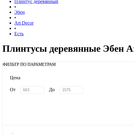
Плинтус деревянный
•
Эбен
•
Art Decor
•
Есть
Плинтусы деревянные Эбен Ar
ФИЛЬТР ПО ПАРАМЕТРАМ
Цена
От
До