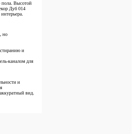
о пола. Высотой
екор Дуб 014
 интерьера.
, но
истиранию и
ель-каналом для
альности и
я
 аккуратный вид.