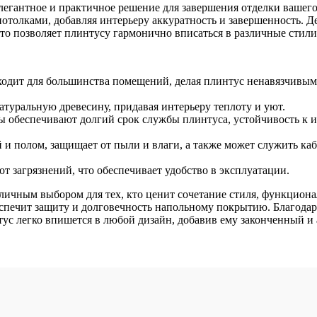
элегантное и практичное решение для завершения отделки вашег
отолками, добавляя интерьеру аккуратность и завершенность. Д
что позволяет плинтусу гармонично вписаться в различные стили
одит для большинства помещений, делая плинтус ненавязчивым
туральную древесину, придавая интерьеру теплоту и уют.
 обеспечивают долгий срок службы плинтуса, устойчивость к 
и полом, защищает от пыли и влаги, а также может служить каб
т загрязнений, что обеспечивает удобство в эксплуатации.
отличным выбором для тех, кто ценит сочетание стиля, функцион
беспечит защиту и долговечность напольному покрытию. Благодар
тус легко впишется в любой дизайн, добавив ему законченный и