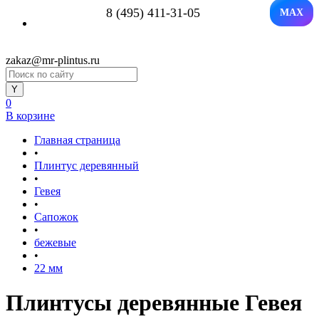
8 (495) 411-31-05
MAX
zakaz@mr-plintus.ru
0
В корзине
Главная страница
•
Плинтус деревянный
•
Гевея
•
Сапожок
•
бежевые
•
22 мм
Плинтусы деревянные Гевея