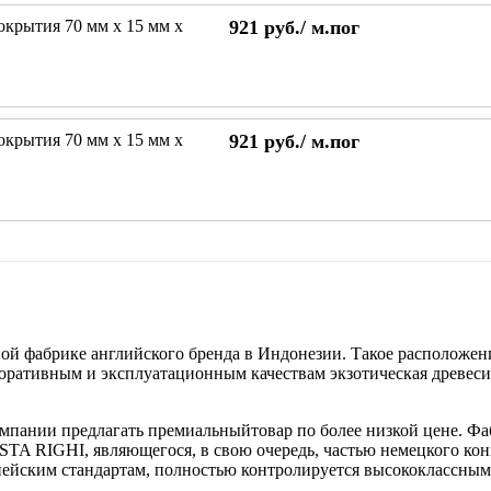
окрытия 70 мм х 15 мм х
921
руб./
м.пог
окрытия 70 мм х 15 мм х
921
руб./
м.пог
фабрике английского бренда в Индонезии. Такое расположени
оративным и эксплуатационным качествам экзотическая древеси
омпании предлагать премиальныйтовар по более низкой цене. Ф
 RIGHI, являющегося, в свою очередь, частью немецкого ко
ропейским стандартам, полностью контролируется высококлассны