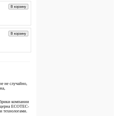
В корзину
В корзину
е не случайно,
на,
абрики компании
нцерна ECOTEC-
ми технологами.