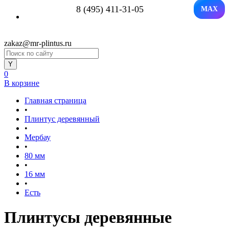
8 (495) 411-31-05
MAX
zakaz@mr-plintus.ru
0
В корзине
Главная страница
•
Плинтус деревянный
•
Мербау
•
80 мм
•
16 мм
•
Есть
Плинтусы деревянные