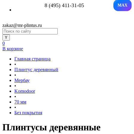
8 (495) 411-31-05
MAX
zakaz@mr-plintus.ru
0
В корзине
Главная страница
•
Плинтус деревянный
•
Мербау
•
Komodoor
•
70 мм
•
Без покрытия
Плинтусы деревянные