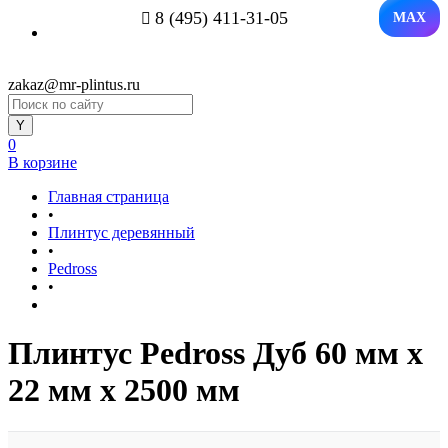
8 (495) 411-31-05
MAX
zakaz@mr-plintus.ru
0
В корзине
Главная страница
•
Плинтус деревянный
•
Pedross
•
Плинтус Pedross Дуб 60 мм х
22 мм х 2500 мм