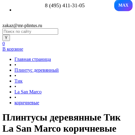
8 (495) 411-31-05
MAX
zakaz@mr-plintus.ru
0
В корзине
Главная страница
•
Плинтус деревянный
•
Тик
•
La San Marco
•
коричневые
Плинтусы деревянные Тик
La San Marco коричневые