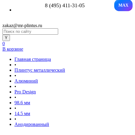
8 (495) 411-31-05
MAX
zakaz@mr-plintus.ru
0
В корзине
Главная страница
•
Плинтус металлический
•
Алюминий
•
Pro Design
•
98.6 мм
•
14.5 мм
•
Анодированный