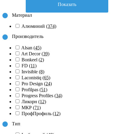
Показать
Материал
Алюминий
(374)
Производитель
Alsan
(45)
Art Decor
(39)
Bonkeel
(2)
FD
(11)
Invisible
(8)
Laconistiq
(65)
Pro Design
(24)
Profilpas
(51)
Progress Profiles
(34)
Ликорн
(12)
МКР
(71)
ПрофПрофиль
(12)
Тип