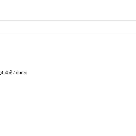
450 ₽
/ пог.м