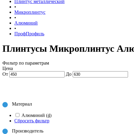
Плинтус металлический
•
Микроплинтус
•
Алюминий
•
ПрофПрофиль
Плинтусы Микроплинтус Ал
Фильтр по параметрам
Цена
От
До
Материал
Алюминий
(4)
Сбросить фильтр
Производитель