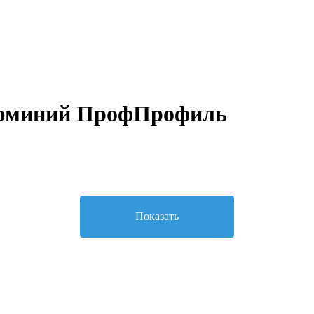
юминий ПрофПрофиль
Показать