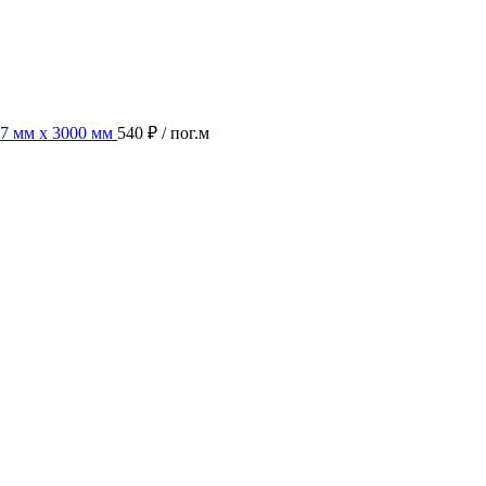
7 мм х 3000 мм
540 ₽
/ пог.м