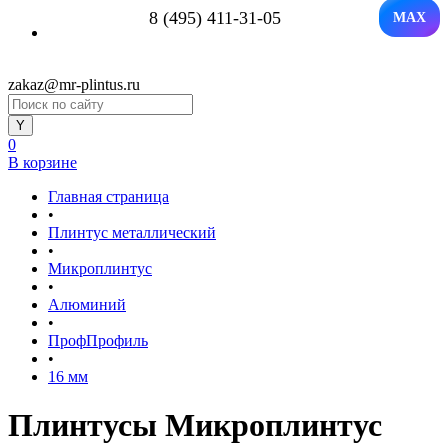
8 (495) 411-31-05
MAX
zakaz@mr-plintus.ru
0
В корзине
Главная страница
•
Плинтус металлический
•
Микроплинтус
•
Алюминий
•
ПрофПрофиль
•
16 мм
Плинтусы Микроплинтус