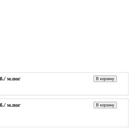
б./
м.пог
В корзину
б./
м.пог
В корзину