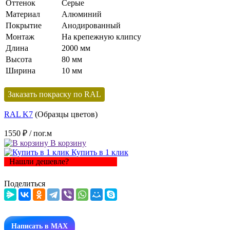
Оттенок
Серые
Материал
Алюминий
Покрытие
Анодированный
Монтаж
На крепежную клипсу
Длина
2000 мм
Высота
80 мм
Ширина
10 мм
Заказать покраску по RAL
RAL K7
(Образцы цветов)
1550 ₽
/ пог.м
В корзину
Купить в 1 клик
Нашли дешевле?
Поделиться
Написать в MAX