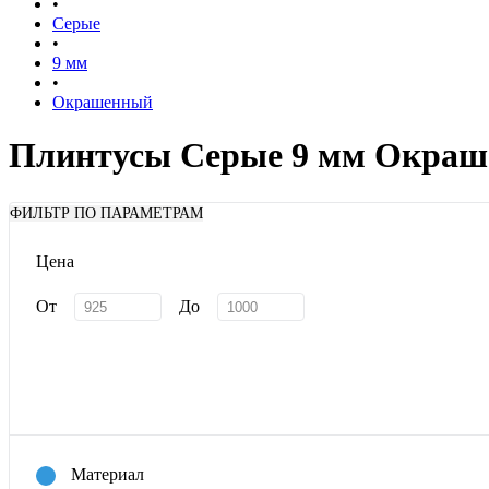
•
Серые
•
9 мм
•
Окрашенный
Плинтусы Серые 9 мм Окра
ФИЛЬТР ПО ПАРАМЕТРАМ
Цена
От
До
Материал