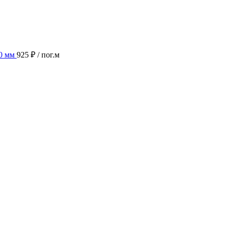
0 мм
925 ₽
/ пог.м