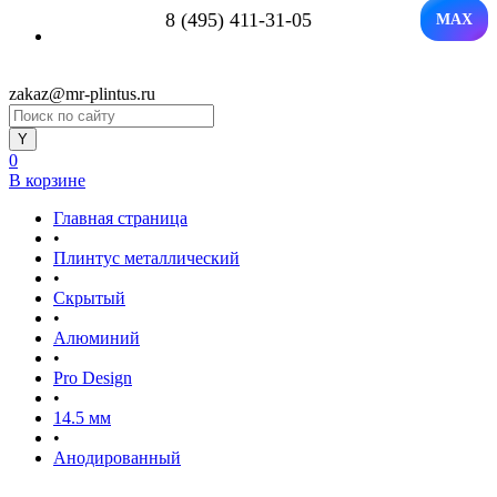
8 (495) 411-31-05
MAX
zakaz@mr-plintus.ru
0
В корзине
Главная страница
•
Плинтус металлический
•
Скрытый
•
Алюминий
•
Pro Design
•
14.5 мм
•
Анодированный