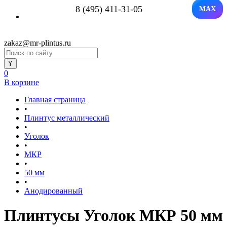
8 (495) 411-31-05
MAX
zakaz@mr-plintus.ru
0
В корзине
Главная страница
•
Плинтус металлический
•
Уголок
•
МКР
•
50 мм
•
Анодированный
Плинтусы Уголок МКР 50 мм