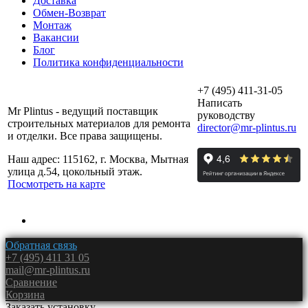
Доставка
Обмен-Возврат
Монтаж
Вакансии
Блог
Политика конфиденциальности
+7 (495) 411-31-05
Написать
Mr Plintus - ведущий поставщик
руководству
строительных материалов для ремонта
director@mr-plintus.ru
и отделки. Все права защищены.
Наш адрес: 115162, г. Москва, Мытная
улица д.54, цокольный этаж.
Посмотреть на карте
Обратная связь
+7 (495) 411 31 05
mail@mr-plintus.ru
Сравнение
Корзина
Заказать установку