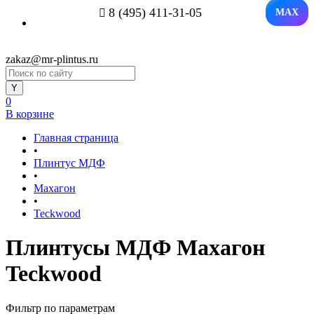
8 (495) 411-31-05
MAX
zakaz@mr-plintus.ru
0
В корзине
Главная страница
•
Плинтус МДФ
•
Махагон
•
Teckwood
Плинтусы МДФ Махагон
Teckwood
Фильтр по параметрам