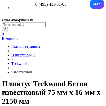
8 (495) 411-31-05
MAX
zakaz@mr-plintus.ru
0
В корзине
Главная страница
•
Плинтус МДФ
•
Teckwood
•
известковый
Плинтус Teckwood Бетон
известковый 75 мм х 16 мм х
2150 мм