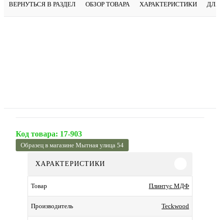
ВЕРНУТЬСЯ В РАЗДЕЛ
ОБЗОР ТОВАРА
ХАРАКТЕРИСТИКИ
ДЛЯ
Код товара:
17-903
Образец в магазине Мытная улица 54
ХАРАКТЕРИСТИКИ
Плинтус МДФ
Товар
Teckwood
Производитель