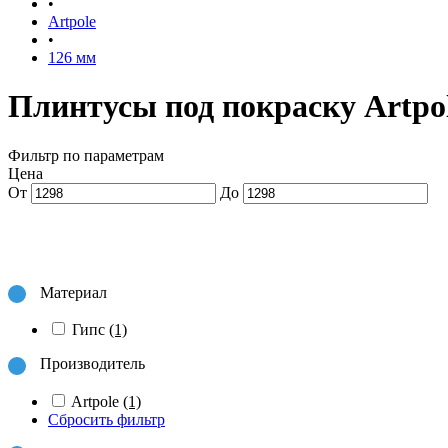
•
Artpole
•
126 мм
Плинтусы под покраску Artpo
Фильтр по параметрам
Цена
От
До
Материал
Гипс
(1)
Производитель
Artpole
(1)
Сбросить фильтр