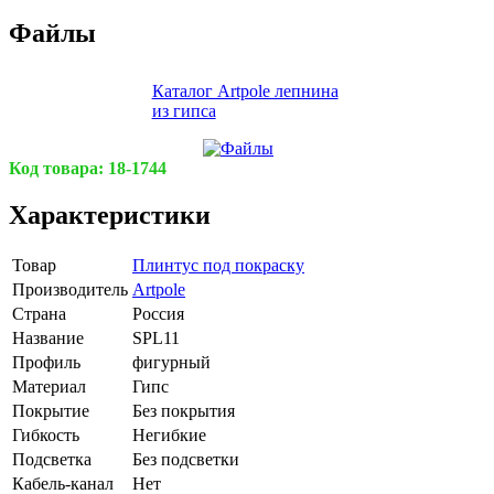
Файлы
Каталог Artpole лепнина
из гипса
Код товара:
18-1744
Характеристики
Товар
Плинтус под покраску
Производитель
Artpole
Страна
Россия
Название
SPL11
Профиль
фигурный
Материал
Гипс
Покрытие
Без покрытия
Гибкость
Негибкие
Подсветка
Без подсветки
Кабель-канал
Нет