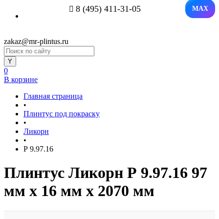
8 (495) 411-31-05
MAX
zakaz@mr-plintus.ru
0
В корзине
Главная страница
•
Плинтус под покраску
•
Ликорн
•
Р 9.97.16
Плинтус Ликорн Р 9.97.16 97
мм х 16 мм х 2070 мм