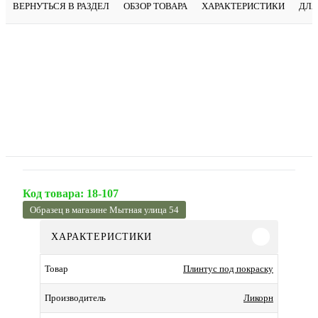
ВЕРНУТЬСЯ В РАЗДЕЛ
ОБЗОР ТОВАРА
ХАРАКТЕРИСТИКИ
ДЛЯ
Код товара:
18-107
Образец в магазине Мытная улица 54
ХАРАКТЕРИСТИКИ
Плинтус под покраску
Товар
Ликорн
Производитель