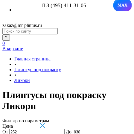
8 (495) 411-31-05
MAX
zakaz@mr-plintus.ru
0
В корзине
Главная страница
•
Плинтус под покраску
•
Ликорн
Плинтусы под покраску
Ликорн
Фильтр по параметрам
×
Цена
От
До