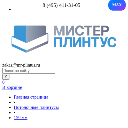
8 (495) 411-31-05
MAX
zakaz@mr-plintus.ru
0
В корзине
Главная страница
•
Потолочные плинтусы
•
159 мм