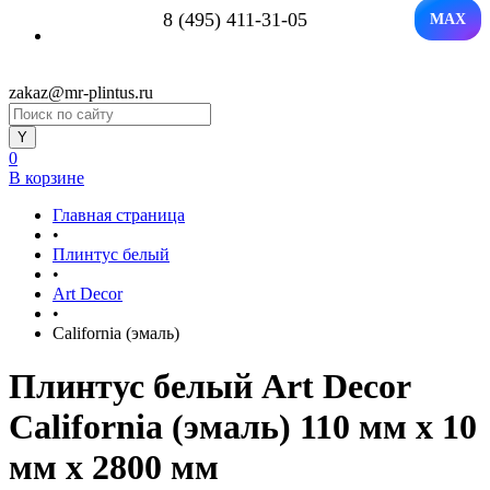
8 (495) 411-31-05
MAX
zakaz@mr-plintus.ru
0
В корзине
Главная страница
•
Плинтус белый
•
Art Decor
•
California (эмаль)
Плинтус белый Art Decor
California (эмаль) 110 мм х 10
мм х 2800 мм