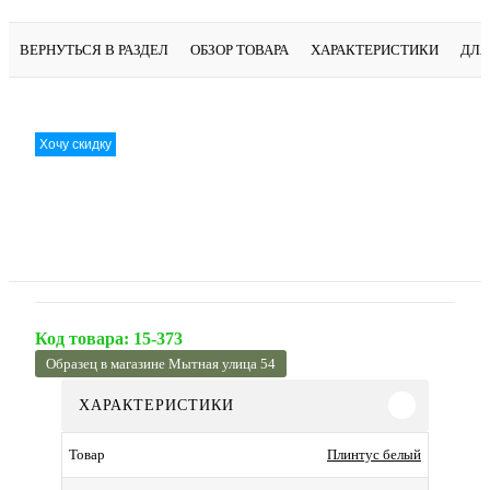
ВЕРНУТЬСЯ В РАЗДЕЛ
ОБЗОР ТОВАРА
ХАРАКТЕРИСТИКИ
ДЛЯ
Хочу скидку
Код товара:
15-373
Образец в магазине Мытная улица 54
ХАРАКТЕРИСТИКИ
Плинтус белый
Товар