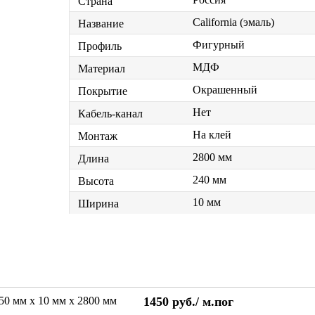
Страна
California (эмаль)
Название
Фигурный
Профиль
МДФ
Материал
Окрашенный
Покрытие
Нет
Кабель-канал
На клей
Монтаж
2800 мм
Длина
240 мм
Высота
10 мм
Ширина
250 мм х 10 мм х 2800 мм
1450
руб./
м.пог