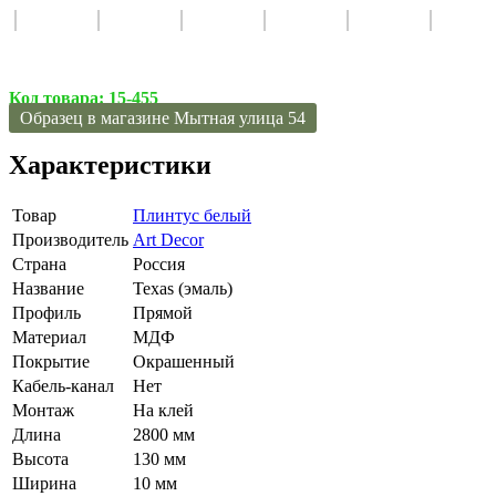
Код товара:
15-455
Образец в магазине Мытная улица 54
Характеристики
Товар
Плинтус белый
Производитель
Art Decor
Страна
Россия
Название
Texas (эмаль)
Профиль
Прямой
Материал
МДФ
Покрытие
Окрашенный
Кабель-канал
Нет
Монтаж
На клей
Длина
2800 мм
Высота
130 мм
Ширина
10 мм