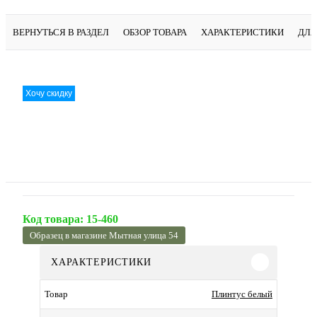
ВЕРНУТЬСЯ В РАЗДЕЛ
ОБЗОР ТОВАРА
ХАРАКТЕРИСТИКИ
ДЛЯ
Хочу скидку
Код товара:
15-460
Образец в магазине Мытная улица 54
ХАРАКТЕРИСТИКИ
Плинтус белый
Товар