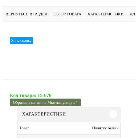
ВЕРНУТЬСЯ В РАЗДЕЛ
ОБЗОР ТОВАРА
ХАРАКТЕРИСТИКИ
ДЛЯ
Хочу скидку
Код товара:
15-676
Образец в магазине Мытная улица 54
ХАРАКТЕРИСТИКИ
Плинтус белый
Товар