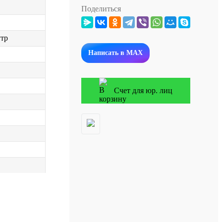
Поделиться
утр
Написать в MAX
Счет для юр. лиц