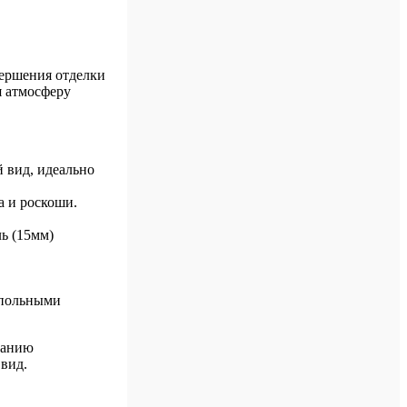
вершения отделки
я атмосферу
 вид, идеально
а и роскоши.
ь (15мм)
апольными
зданию
вид.