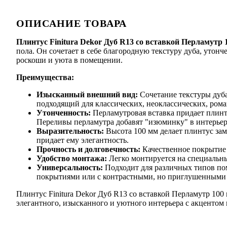
ОПИСАНИЕ ТОВАРА
Плинтус Finitura Dekor Дуб R13 со вставкой Перламутр 
пола. Он сочетает в себе благородную текстуру дуба, утон
роскоши и уюта в помещении.
Преимущества:
Изысканный внешний вид:
Сочетание текстуры дуба
подходящий для классических, неоклассических, ром
Утонченность:
Перламутровая вставка придает плинт
Переливы перламутра добавят "изюминку" в интерьер
Выразительность:
Высота 100 мм делает плинтус зам
придает ему элегантность.
Прочность и долговечность:
Качественное покрытие 
Удобство монтажа:
Легко монтируется на специальн
Универсальность:
Подходит для различных типов по
покрытиями или с контрастными, но приглушенными
Плинтус Finitura Dekor Дуб R13 со вставкой Перламутр 100 
элегантного, изысканного и уютного интерьера с акценто