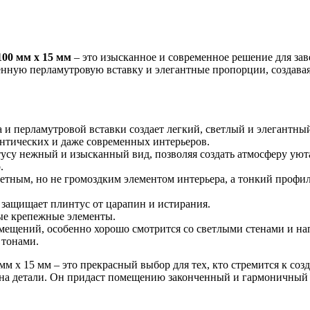
100 мм х 15 мм
– это изысканное и современное решение для за
ченную перламутровую вставку и элегантные пропорции, создава
 и перламутровой вставки создает легкий, светлый и элегантный
антических и даже современных интерьеров.
усу нежный и изысканный вид, позволяя создать атмосферу уют
.
етным, но не громоздким элементом интерьера, а тонкий профил
защищает плинтус от царапин и истирания.
ые крепежные элементы.
мещений, особенно хорошо смотрится со светлыми стенами и н
 тонами.
мм х 15 мм – это прекрасный выбор для тех, кто стремится к со
м на детали. Он придаст помещению законченный и гармоничный 