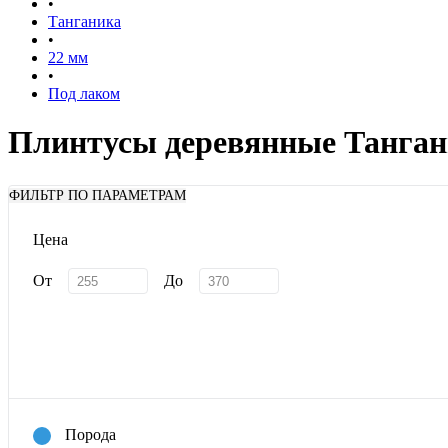
•
Танганика
•
22 мм
•
Под лаком
Плинтусы деревянные Танган
ФИЛЬТР ПО ПАРАМЕТРАМ
Цена
От
До
Порода