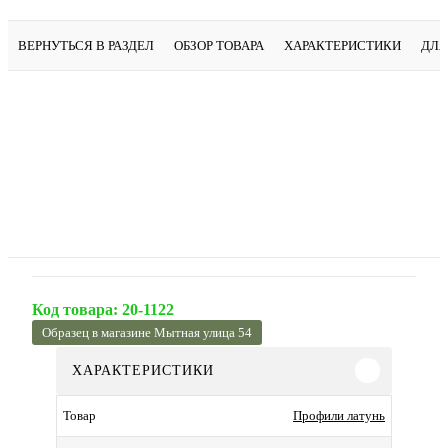
ВЕРНУТЬСЯ В РАЗДЕЛ
ОБЗОР ТОВАРА
ХАРАКТЕРИСТИКИ
ДЛЯ
Код товара:
20-1122
Образец в магазине Мытная улица 54
ХАРАКТЕРИСТИКИ
Профили латунь
Товар