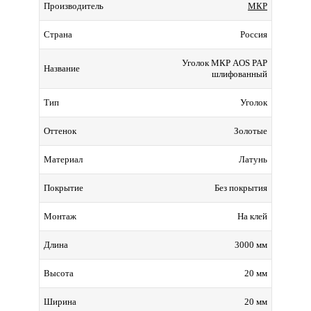
МКР
Производитель
Россия
Страна
Уголок МКР AOS PAP
Название
шлифованный
Уголок
Тип
Золотые
Оттенок
Латунь
Материал
Без покрытия
Покрытие
На клей
Монтаж
3000 мм
Длина
20 мм
Высота
20 мм
Ширина